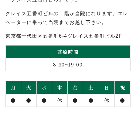
グレイス五番町ビルの二階が当院になります。エレ
ベーターに乗って当院までお越し下さい。
東京都千代田区五番町6-4グレイス五番町ビル2F
診療時間
8:30~19:00
月
火
水
木
金
土
日
祝
●
●
●
休
●
●
休
●